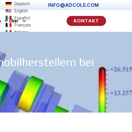
Deutsch
INFO@ADCOLE.COM
English
Español
KONTAKT
n
Über
Français
Italiano
简体中文
日本語
한국어
obilherstellern bei
Português