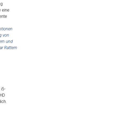
ng
e eine
ente
ptionen
g von
lern und
ar Rattern
i5-
 HD
ich.