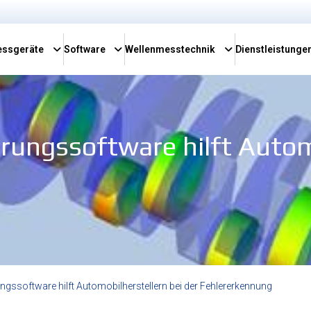
ssgeräte
Software
Wellenmesstechnik
Dienstleistunge
rungssoftware hilft Autom
ngssoftware hilft Automobilherstellern bei der Fehlererkennung