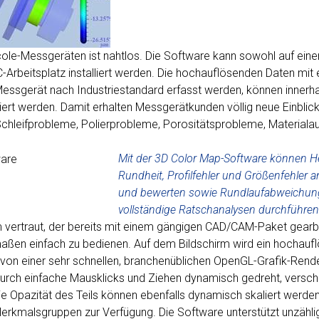
ole-Messgeräten ist nahtlos. Die Software kann sowohl auf ein
rbeitsplatz installiert werden. Die hochauflösenden Daten mit 
essgerät nach Industriestandard erfasst werden, können innerh
ert werden. Damit erhalten Messgerätkunden völlig neue Einblick
Schleifprobleme, Polierprobleme, Porositätsprobleme, Materiala
Mit der 3D Color Map-Software können He
Rundheit, Profilfehler und Größenfehler a
und bewerten sowie Rundlaufabweichun
vollständige Ratschanalysen durchführen
 vertraut, der bereits mit einem gängigen CAD/CAM-Paket gearbe
rmaßen einfach zu bedienen. Auf dem Bildschirm wird ein hochauf
s von einer sehr schnellen, branchenüblichen OpenGL-Grafik-Rende
n durch einfache Mausklicks und Ziehen dynamisch gedreht, versc
 Opazität des Teils können ebenfalls dynamisch skaliert werden
erkmalsgruppen zur Verfügung. Die Software unterstützt unzähli