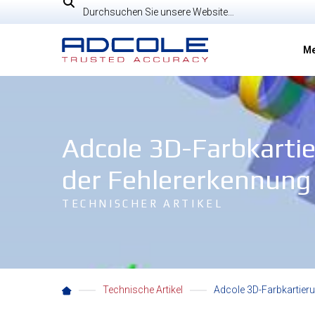
Skip
Suche
to
content
Me
Adcole 3D-Farbkartie
der Fehlererkennung
TECHNISCHER ARTIKEL
Technische Artikel
Adcole 3D-Farbkartieru