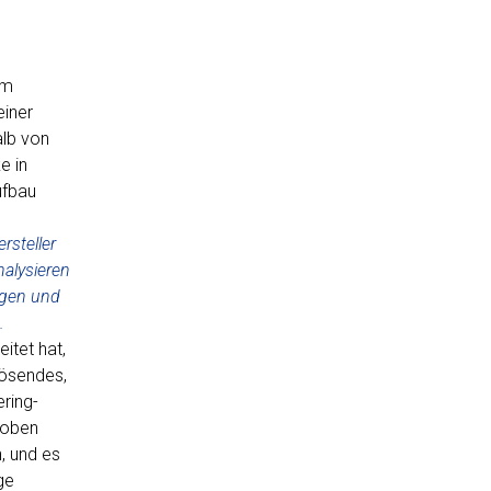
em
einer
alb von
e in
ufbau
rsteller
nalysieren
gen und
.
itet hat,
lösendes,
ring-
hoben
, und es
ge