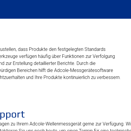
rzustellen, dass Produkte den festgelegten Standards
erkzeuge verfügen häufig über Funktionen zur Verfolgung
 zur Erstellung detaillierter Berichte. Durch die
würdigen Bereichen hilft die Adcole-Messgerätesoftware
zuerhalten und Ihre Produkte kontinuierlich zu verbessern.
pport
Fragen zu Ihrem Adcole-Wellenmessgerät gerne zur Verfügung. Wi
ntaktieren Sie uns noch heute, um einen Termin für eine technisc