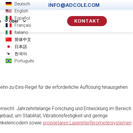
Deutsch
INFO@ADCOLE.COM
English
Español
KONTAKT
n
Über
Français
Italiano
简体中文
日本語
한국어
Português
ehn-zu-Eins-Regel für die erforderliche Auflösung hinausgehen.
rreicht. Jahrzehntelange Forschung und Entwicklung im Bereich
baut, um Stabilität, Vibrationsfestigkeit und geringe
Winkelencodern sowie
proprietären Laserinterferometersystemen