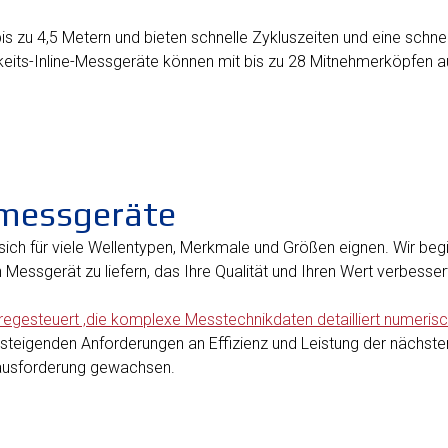
s zu 4,5 Metern und bieten schnelle Zykluszeiten und eine schn
its-Inline-Messgeräte können mit bis zu 28 Mitnehmerköpfen a
nmessgeräte
 sich für viele Wellentypen, Merkmale und Größen eignen. Wir b
n Messgerät zu liefern, das Ihre Qualität und Ihren Wert verbess
aregesteuert ,die komplexe Messtechnikdaten detailliert numerisch
er steigenden Anforderungen an Effizienz und Leistung der näch
rausforderung gewachsen.