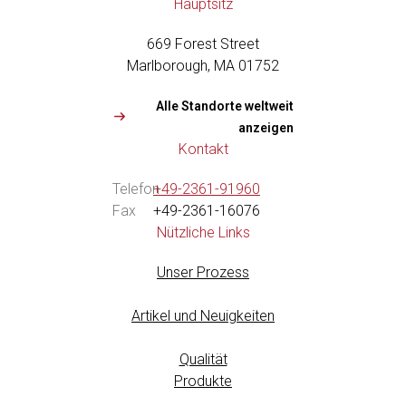
u
Hauptsitz
t
u
669 Forest Street
b
e
Marlborough, MA 01752
Alle Standorte weltweit
anzeigen
Kontakt
Telefon
+49-2361-91960
Fax
+49-2361-16076
Nützliche Links
Unser Prozess
Artikel und Neuigkeiten
Qualität
Produkte