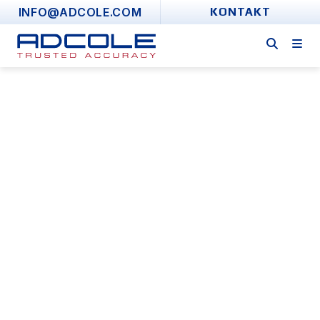
Skip
INFO@ADCOLE.COM
KONTAKT
to
content
Inline-
Wellenmessgeräte
FÜR PRODUKTIONSUMGEBUNGEN