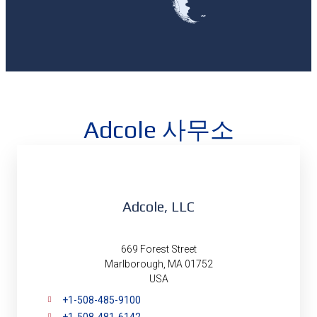
Adcole 사무소
Adcole, LLC
669 Forest Street
Marlborough, MA 01752
USA
+1-508-485-9100
+1-508-481-6142