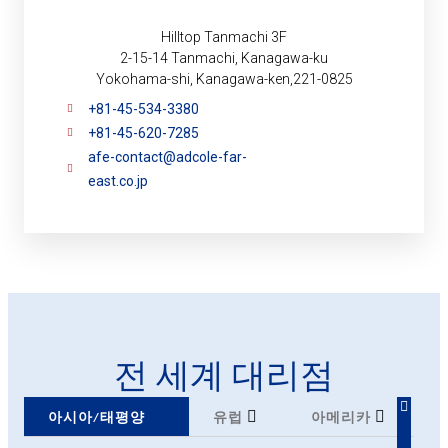
Hilltop Tanmachi 3F
2-15-14 Tanmachi, Kanagawa-ku
Yokohama-shi, Kanagawa-ken,221-0825
+81-45-534-3380
+81-45-620-7285
afe-contact@adcole-far-
east.co.jp
전 세계 대리점
아시아/태평양
유럽
아메리카