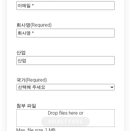
회사명
(Required)
산업
국가
(Required)
첨부 파일
Drop files here or
SELECT FILES
Max. file size: 1 MB.