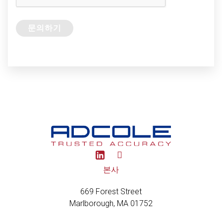
Y
o
u
본사
t
u
669 Forest Street
b
e
Marlborough, MA 01752