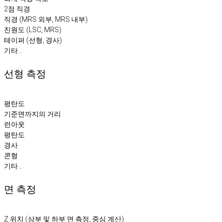
2점 직경
직경 (MRS 외부, MRS 내부)
진원도 (LSC, MRS)
테이퍼 (선형, 경사)
기타…
선형 측정
평탄도
기준면까지의 거리
런아웃
평탄도
경사
콘형
기타…
면 측정
Z 위치 (상부 및 하부 면 측정, 중심 계산)