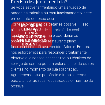
Precisa de ajuda imediata?
Se você estiver enfrentando uma situação de
parada da máquina ou mau funcionamento, entre
em contato conosco aqui:
Forneça o máximo de detalhes possível — isso
ENTRE EM
CONTATO
ajuda nossa equipe de suporte ágil a avaliar
COM A
rapidamente o problema e coordenar as
ADCOLE PARA
ATENDIMENTO
próximas etapas para restaurar o pleno
URGENTE
funcionamento do seu medidor Adcole. Embora
nos esforcemos para responder prontamente,
observe que nossos engenheiros ou técnicos de
serviço de campo podem estar atendendo outros
clientes no momento da sua solicitação.
Agradecemos sua paciência e trabalharemos
para atender às suas necessidades o mais rápido
possível.