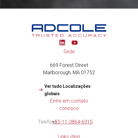
Y
o
u
Sede
t
u
669 Forest Street
b
e
Marlborough, MA 01752
Ver tudo Localizações
globais
Entre em contato
conosco
Telefone
+55-11-3864-6915
Links úteis