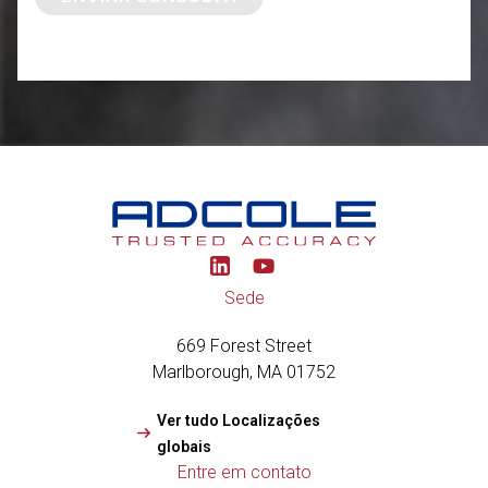
Y
o
u
Sede
t
u
669 Forest Street
b
e
Marlborough, MA 01752
Ver tudo Localizações
globais
Entre em contato