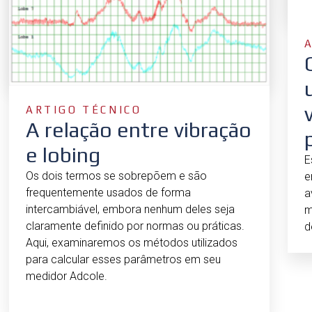
ARTIGO TÉCNICO
A relação entre vibração
e lobing
E
Os dois termos se sobrepõem e são
e
frequentemente usados de forma
a
intercambiável, embora nenhum deles seja
m
claramente definido por normas ou práticas.
d
Aqui, examinaremos os métodos utilizados
para calcular esses parâmetros em seu
medidor Adcole.