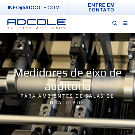
Skip
ENTRE EM
INFO@ADCOLE.COM
CONTATO
to
content
Medidores de eixo de
auditoria
PARA AMBIENTES DE SALAS DE
QUALIDADE