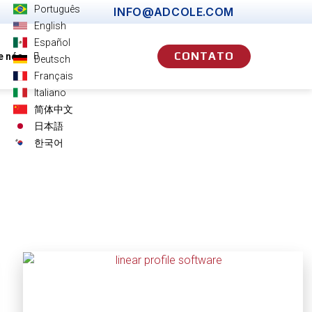
Português
INFO@ADCOLE.COM
English
Español
CONTATO
e nós
Deutsch
Français
Italiano
简体中文
日本語
한국어