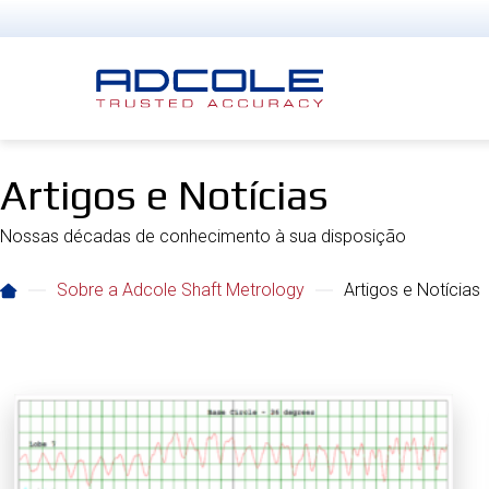
Skip
to
content
Artigos e Notícias
Nossas décadas de conhecimento à sua disposição
Sobre a Adcole Shaft Metrology
Artigos e Notícias
P
P
á
á
g
g
i
i