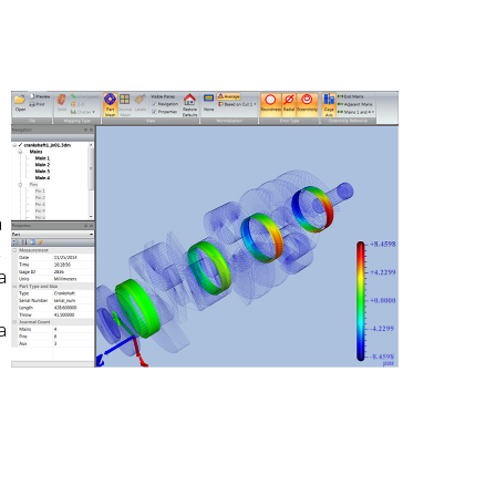
e
a
a
a
a