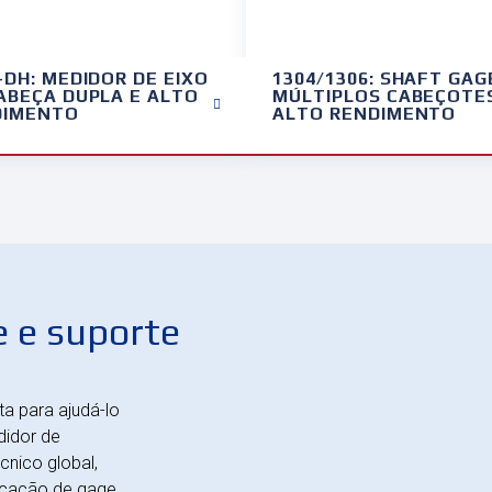
-DH: MEDIDOR DE EIXO
1304/1306: SHAFT GAG
ABEÇA DUPLA E ALTO
MÚLTIPLOS CABEÇOTE
DIMENTO
ALTO RENDIMENTO
 e suporte
a para ajudá-lo
didor de
cnico global,
ficação de gage.