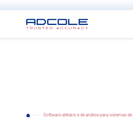
Skip
to
content
3D Shaft Metrology 
VISUALIZE PRECISION, ELIMINATE 
Software utilitário e de análise para sistemas d