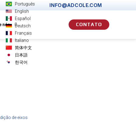
Português
INFO@ADCOLE.COM
English
Español
CONTATO
e nós
Deutsch
Français
Italiano
简体中文
日本語
한국어
dição de eixos