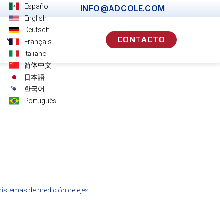
Español
INFO@ADCOLE.COM
English
Deutsch
CONTACTO
a
Français
Italiano
简体中文
日本語
한국어
Português
 sistemas de medición de ejes