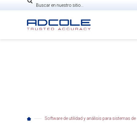
Skip
Search
to
content
Traducción de errore
PARA LA CONVERSIÓN DE SEGUIDOR
Software de utilidad y análisis para sistemas de