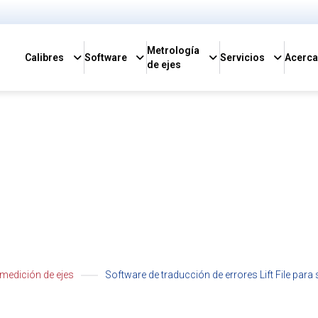
Metrología
Calibres
Software
Servicios
Acerc
de ejes
s Software de metrología
ES
 medición de ejes
Software de traducción de errores Lift File para