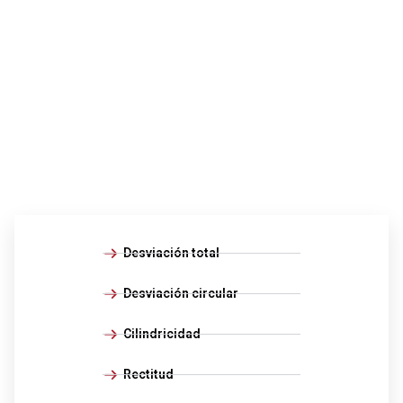
Desviación total
Desviación circular
Cilindricidad
Rectitud