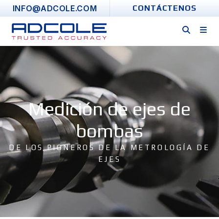
Skip
INFO@ADCOLE.COM
CONTÁCTENOS
to
content
Medición de ejes de
bombas
DE LOS PIONEROS DE LA METROLOGÍA DE
EJES