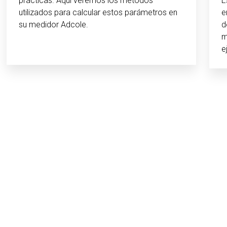
prácticas. Aquí veremos los métodos
E
utilizados para calcular estos parámetros en
e
su medidor Adcole.
d
m
e