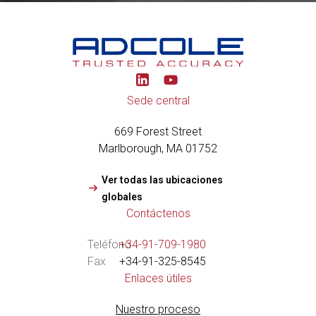
Y
o
u
Sede central
t
u
669 Forest Street
b
e
Marlborough, MA 01752
Ver todas las ubicaciones
globales
Contáctenos
Teléfono
+34-91-709-1980
Fax
+34-91-325-8545
Enlaces útiles
Nuestro proceso