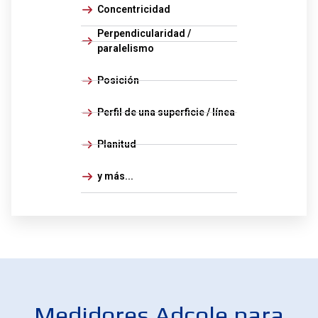
Concentricidad
Perpendicularidad /
paralelismo
Posición
Perfil de una superficie / línea
Planitud
y más...
Medidores Adcole para