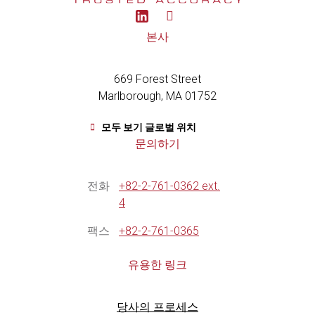
Y
o
u
본사
t
u
b
669 Forest Street
e
Marlborough, MA 01752
모두 보기 글로벌 위치
문의하기
전화
+82-2-761-0362 ext.
4
팩스
+82-2-761-0365
유용한 링크
당사의 프로세스