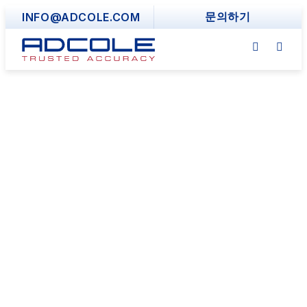
Skip
INFO@ADCOLE.COM
문의하기
to
content
광학식 샤프트 계측 게
이지
작업 현장을 위한 빠르고 유연한 솔루션