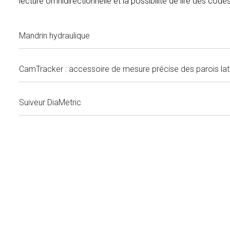
lecture omnidirectionnelle et la possibilité de lire des c
Mandrin hydraulique
CamTracker : accessoire de mesure précise des parois lat
Suiveur DiaMetric