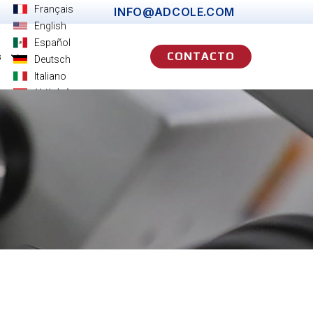
Français
INFO@ADCOLE.COM
English
Español
CONTACTO
s
Deutsch
Italiano
简体中文
日本語
한국어
Português