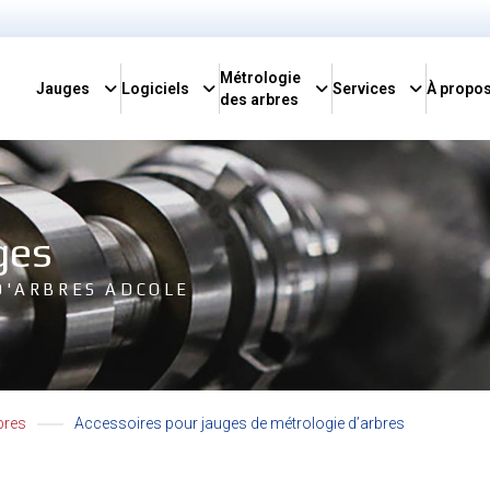
Métrologie
Jauges
Logiciels
Services
À propo
des arbres
ges
D'ARBRES ADCOLE
bres
Accessoires pour jauges de métrologie d’arbres