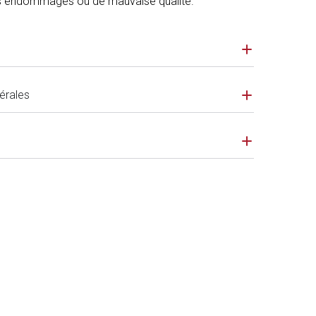
odes endommagés ou de mauvaise qualité.
érales