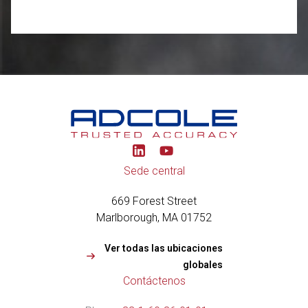
Y
o
u
Sede central
t
u
669 Forest Street
b
e
Marlborough, MA 01752
Ver todas las ubicaciones
globales
Contáctenos