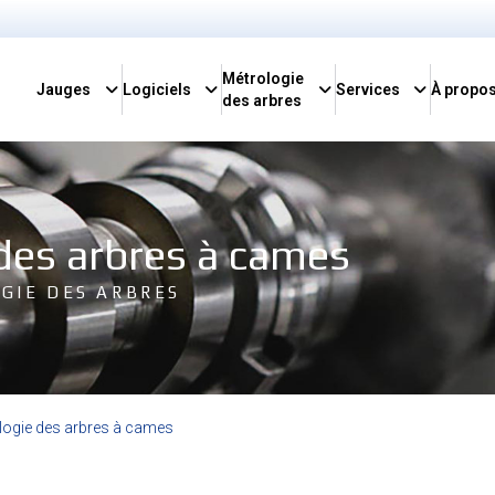
Métrologie
Jauges
Logiciels
Services
À propo
des arbres
des arbres à cames
OGIE DES ARBRES
logie des arbres à cames