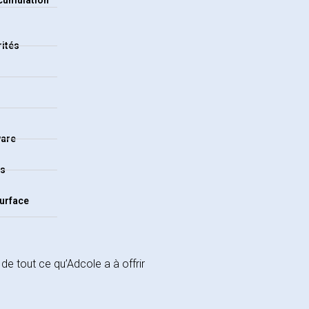
rités
ware
ns
surface
z de tout ce qu’Adcole a à offrir