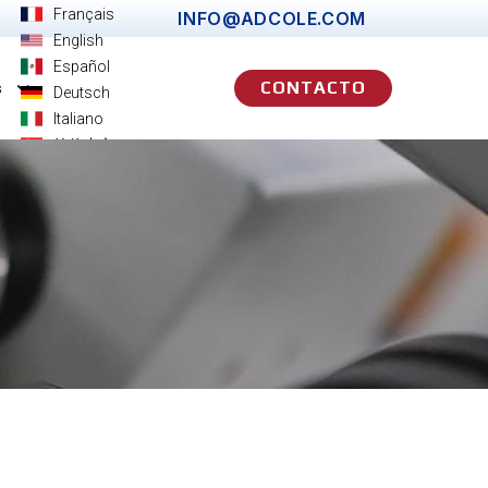
Français
INFO@ADCOLE.COM
English
Español
CONTACTO
s
Deutsch
Italiano
简体中文
日本語
한국어
Português