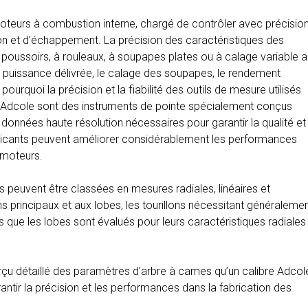
teurs à combustion interne, chargé de contrôler avec précisio
on et d’échappement. La précision des caractéristiques des
 poussoirs, à rouleaux, à soupapes plates ou à calage variable a
a puissance délivrée, le calage des soupapes, le rendement
ourquoi la précision et la fiabilité des outils de mesure utilisés
es Adcole sont des instruments de pointe spécialement conçus
données haute résolution nécessaires pour garantir la qualité et
fabricants peuvent améliorer considérablement les performances
 moteurs.
 peuvent être classées en mesures radiales, linéaires et
lons principaux et aux lobes, les tourillons nécessitant généraleme
dis que les lobes sont évalués pour leurs caractéristiques radiales
çu détaillé des paramètres d’arbre à cames qu’un calibre Adcol
antir la précision et les performances dans la fabrication des