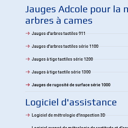
Jauges Adcole pour la 
arbres à cames
Jauges d'arbres tactiles 911
Jauges d'arbres tactiles série 1100
Jauges à tige tactiles série 1200
Jauges à tige tactile série 1300
Jauges de rugosité de surface série 1000
Logiciel d'assistance
Logiciel de métrologie d'inspection 3D
Logiciel avancé de métrologie de rectitude et d'a