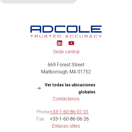
Y
o
u
Sede central
t
u
669 Forest Street
b
e
Marlborough, MA 01752
Ver todas las ubicaciones
globales
Contáctenos
Phone
+33-1-60-86-01-01
Fax
+33-1-60-86-06-
26
Enlaces útiles