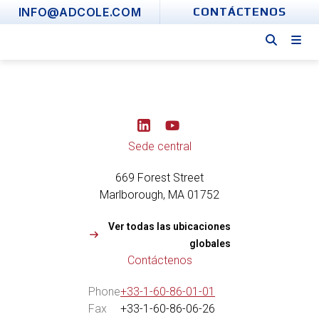
Skip
INFO@ADCOLE.COM
CONTÁCTENOS
to
content
Y
o
u
Sede central
t
u
669 Forest Street
b
e
Marlborough, MA 01752
Ver todas las ubicaciones
globales
Contáctenos
Phone
+33-1-60-86-01-01
Fax
+33-1-60-86-06-
26