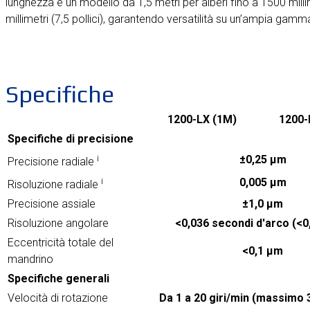
lunghezza e un modello da 1,5 metri per alberi fino a 1500 millime
millimetri (7,5 pollici), garantendo versatilità su un’ampia gamm
Specifiche
1200-LX (1M)
1200-
Specifiche di precisione
i
±0,25 µm
Precisione radiale
i
0,005 µm
Risoluzione radiale
Precisione assiale
±1,0 µm
Risoluzione angolare
<0,036 secondi d'arco (<0
Eccentricità totale del
<0,1 µm
mandrino
Specifiche generali
Velocità di rotazione
Da 1 a 20 giri/min (massimo 3