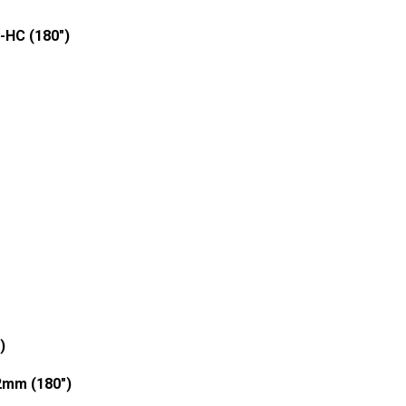
-HC (180")
)
2mm (180")