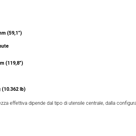
m (59,1")
nute
m (119,8")
 (10.362 lb)
a effettiva dipende dal tipo di utensile centrale, dalla configur