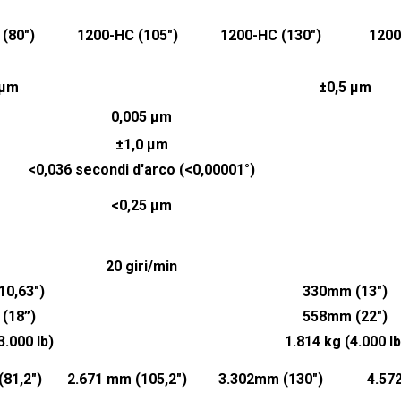
(80")
1200-HC (105")
1200-HC (130")
1200
 µm
±0,5 µm
0,005 µm
±1,0 µm
<0,036 secondi d'arco (<0,00001°)
<0,25 µm
20 giri/min
0,63")
330mm (13")
(18”)
558mm (22")
3.000 lb)
1.814 kg (4.000 lb
81,2")
2.671 mm (105,2")
3.302mm (130")
4.57