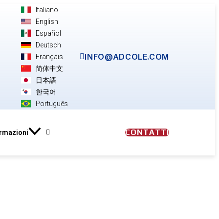
Italiano
English
Español
Deutsch
INFO@ADCOLE.COM
Français
简体中文
日本語
한국어
Português
CONTATTI
ormazioni