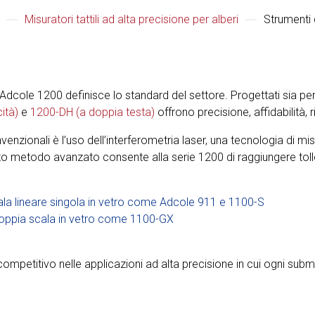
Misuratori tattili ad alta precisione per alberi
Strumenti 
 Adcole 1200 definisce lo standard del settore. Progettati sia per 
ità)
e
1200-DH (a doppia testa)
offrono precisione, affidabilità, r
nvenzionali è l’uso dell’interferometria laser, una tecnologia di m
to metodo avanzato consente alla serie 1200 di raggiungere tolle
scala lineare singola in vetro come
Adcole 911
e
1100-S
 doppia scala in vetro come
1100-GX
ompetitivo nelle applicazioni ad alta precisione in cui ogni sub