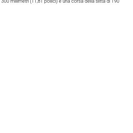
00 millimetri (11,81 pollici) e una corsa della slitta di 190