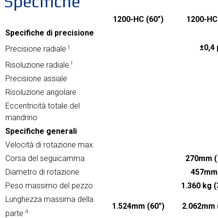
Specifiche
1200-HC (60")
1200-HC 
Specifiche di precisione
i
±0,4
Precisione radiale
i
Risoluzione radiale
Precisione assiale
Risoluzione angolare
Eccentricità totale del
mandrino
Specifiche generali
Velocità di rotazione max.
Corsa del seguicamma
270mm (1
Diametro di rotazione
457mm 
Peso massimo del pezzo
1.360 kg (
Lunghezza massima della
1.524mm (60")
2.062mm (
ii
parte