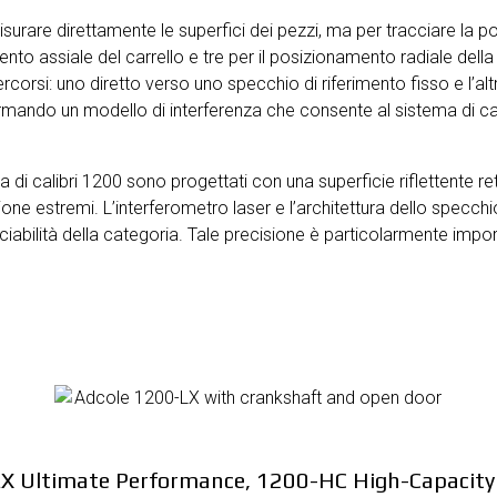
 misurare direttamente le superfici dei pezzi, ma per tracciare la 
to assiale del carrello e tre per il posizionamento radiale della 
ercorsi: uno diretto verso uno specchio di riferimento fisso e l’al
rmando un modello di interferenza che consente al sistema di ca
lia di calibri 1200 sono progettati con una superficie riflettente
ne estremi. L’interferometro laser e l’architettura dello specchi
cciabilità della categoria. Tale precisione è particolarmente impo
200-LX Ultimate Performance, 1200-HC High-Capac