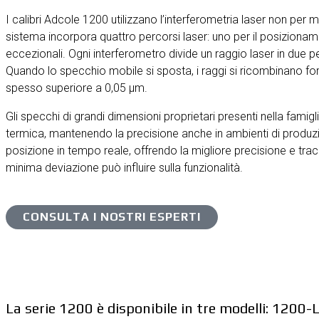
I calibri Adcole 1200 utilizzano l’interferometria laser non per
sistema incorpora quattro percorsi laser: uno per il posizionamen
eccezionali. Ogni interferometro divide un raggio laser in due p
Quando lo specchio mobile si sposta, i raggi si ricombinano fo
spesso superiore a 0,05 µm.
Gli specchi di grandi dimensioni proprietari presenti nella famig
termica, mantenendo la precisione anche in ambienti di produzio
posizione in tempo reale, offrendo la migliore precisione e tra
minima deviazione può influire sulla funzionalità.
CONSULTA I NOSTRI ESPERTI
La serie 1200 è disponibile in tre modelli: 1