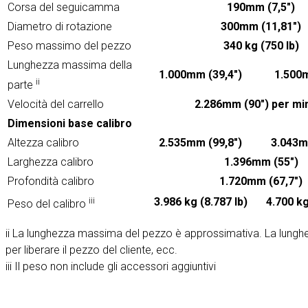
Corsa del seguicamma
190mm (7,5")
Diametro di rotazione
300mm (11,81")
Peso massimo del pezzo
340 kg (750 lb)
Lunghezza massima della
1.000mm (39,4")
1.500m
ii
parte
Velocità del carrello
2.286mm (90") per mi
Dimensioni base calibro
Altezza calibro
2.535mm (99,8")
3.043m
Larghezza calibro
1.396mm (55")
Profondità calibro
1.720mm (67,7")
iii
3.986 kg (8.787 lb)
4.700 kg
Peso del calibro
ii La lunghezza massima del pezzo è approssimativa. La lunghezz
per liberare il pezzo del cliente, ecc.
iii Il peso non include gli accessori aggiuntivi