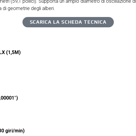
tri (59,1 pollici). Supporta un ampio diametro di oscillazione di 3
a di geometrie degli alberi.
SCARICA LA SCHEDA TECNICA
LX (1,5M)
,00001°)
0 giri/min)