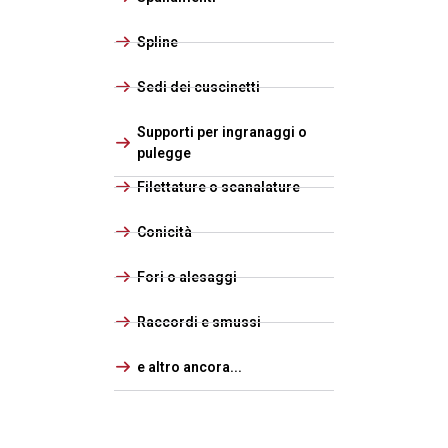
Spline
Sedi dei cuscinetti
Supporti per ingranaggi o
pulegge
Filettature o scanalature
Conicità
Fori o alesaggi
Raccordi e smussi
e altro ancora...