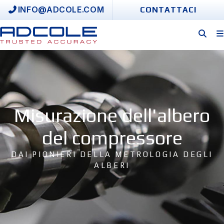
Skip
INFO@ADCOLE.COM
CONTATTACI
to
content
Misurazione dell'albero
del compressore
DAI PIONIERI DELLA METROLOGIA DEGLI
ALBERI