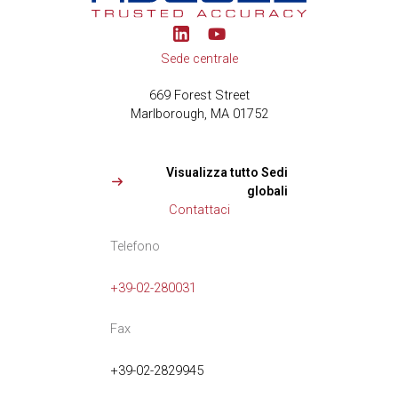
Y
o
u
Sede centrale
t
u
669 Forest Street
b
Marlborough, MA 01752
e
Visualizza tutto Sedi
globali
Contattaci
Telefono
+39-02-280031
Fax
+39-02-2829945