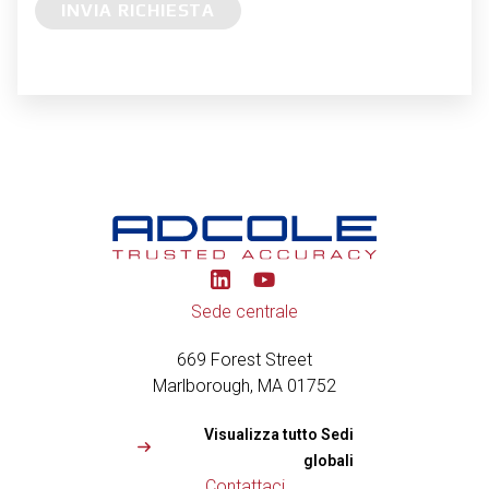
INVIA RICHIESTA
Y
o
u
Sede centrale
t
u
669 Forest Street
b
e
Marlborough, MA 01752
Visualizza tutto Sedi
globali
Contattaci