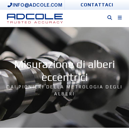
Skip
INFO@ADCOLE.COM
CONTATTACI
to
content
Misurazione di alberi
eccentrici
DAI PIONIERI DELLA METROLOGIA DEGLI
ALBERI