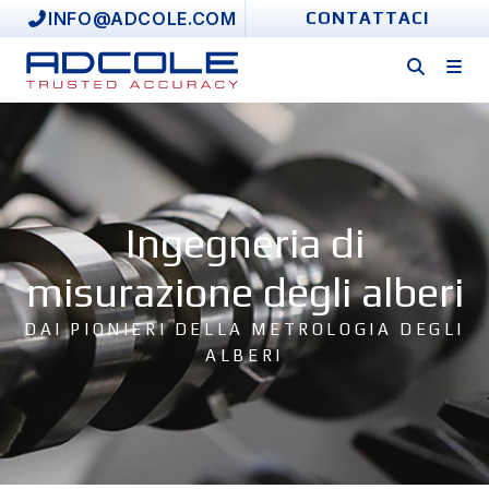
Skip
INFO@ADCOLE.COM
CONTATTACI
to
content
Ingegneria di
misurazione degli alberi
DAI PIONIERI DELLA METROLOGIA DEGLI
ALBERI