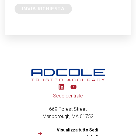
INVIA RICHIESTA
Y
o
u
Sede centrale
t
u
669 Forest Street
b
e
Marlborough, MA 01752
Visualizza tutto Sedi