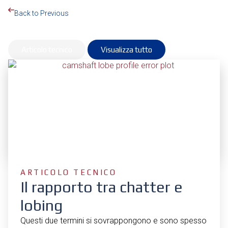
Back to Previous
Articolo tecnico
Visualizza tutto
P
P
a
a
g
g
i
i
n
n
a
a
ARTICOLO TECNICO
Il rapporto tra chatter e
lobing
Questi due termini si sovrappongono e sono spesso