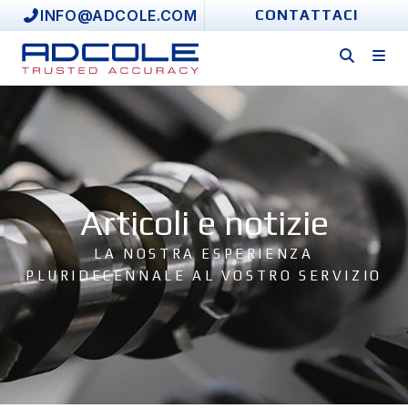
Skip
INFO@ADCOLE.COM
CONTATTACI
to
content
Articoli e notizie
LA NOSTRA ESPERIENZA
PLURIDECENNALE AL VOSTRO SERVIZIO