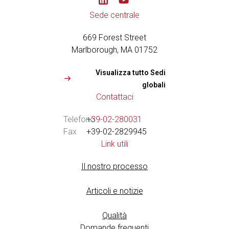
o
u
Sede centrale
t
u
669 Forest Street
b
e
Marlborough, MA 01752
Visualizza tutto Sedi
globali
Contattaci
Telefono
+39-02-280031
Fax
+39-02-2829945
Link utili
Il nostro processo
Articoli e notizie
Qualità
Domande frequenti