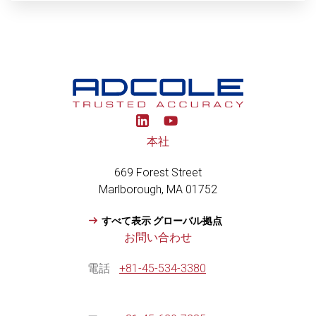
Y
o
u
本社
t
u
669 Forest Street
b
e
Marlborough, MA 01752
すべて表示 グローバル拠点
お問い合わせ
電話
+81-45-534-3380