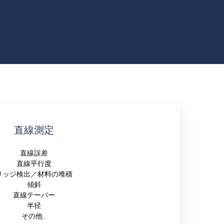
直線測定
直線誤差
直線平行度
リッジ検出／材料の堆積
傾斜
直線テーパー
半径
その他…