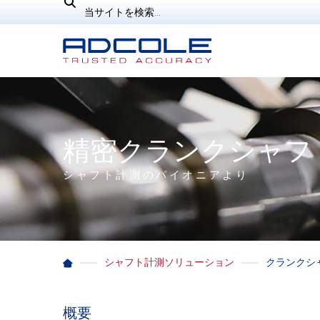
Skip
検
to
索
content
精密クランクシャフ
シャフト計測のパイオニアより
シャフト計測ソリューション
クランクシ
概要