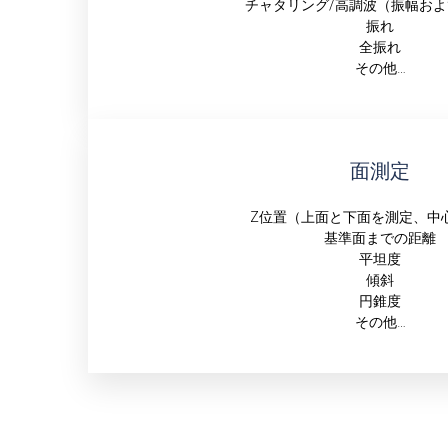
チャタリング/高調波（振幅およ
振れ
全振れ
その他…
面測定
Z位置（上面と下面を測定、中
基準面までの距離
平坦度
傾斜
円錐度
その他…