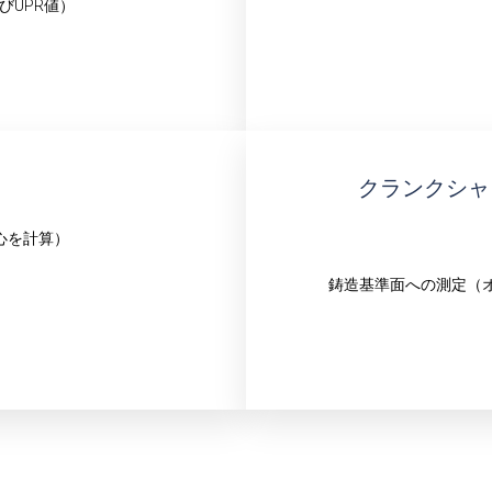
びUPR値）
クランクシャ
心を計算）
鋳造基準面への測定（