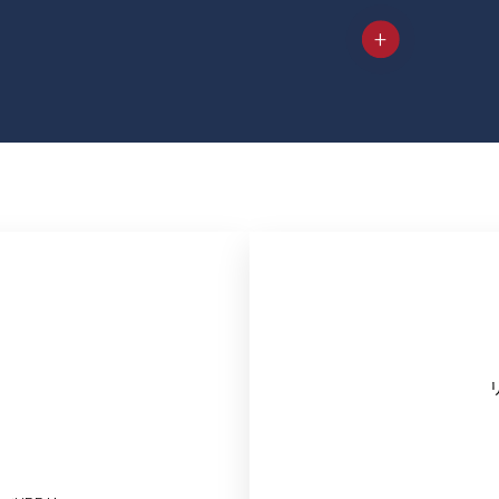
）
）
）