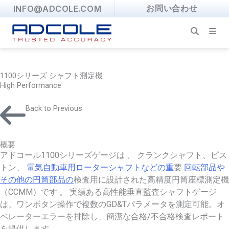
Skip
INFO@ADCOLE.COM
お問い合わせ
to
content
1100シリーズ シャフト測定機
High Performance
Back to Previous
概要
アドコール1100シリーズゲージは 、 クランクシャフト、ピス
トン、
電気自動車用ローターシャフトなどの重
要
回転部品や
その他の円筒部品の
検査用に設計された高精度円筒座標測定機
（CCMM）です 。 実績ある高性能垂直監査シャフトゲージ
は、ワンボタン操作で複数のGD&Tパラメータを測定可能。オ
ペレーターエラーを排除し、簡潔な合格/不合格検査レポート
を提供します。