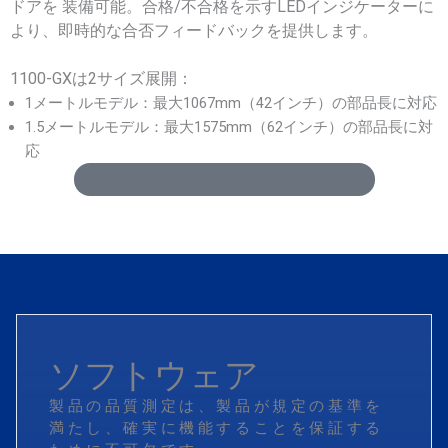
ドアを 装備可能。合格/不合格を示すLEDインジケーターに
より、即時的な合否フィードバックを提供します。
1100-GXは2サイズ展開：
1メートルモデル：最大1067mm（42インチ）の部品長に対応
1.5メートルモデル：最大1575mm（62インチ）の部品長に対
応
データシートをダウンロード (英語版)
ソフトウェア
製品の品質測定は、製品が規定の基準を
満たし、確実に機能することを保証する