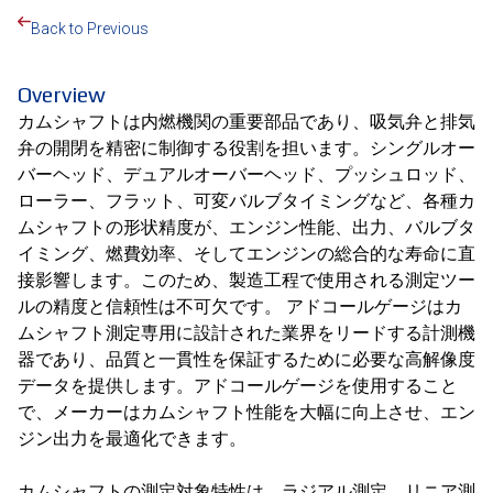
Back to Previous
Overview
カムシャフトは内燃機関の重要部品であり、吸気弁と排気
弁の開閉を精密に制御する役割を担います。シングルオー
バーヘッド、デュアルオーバーヘッド、プッシュロッド、
ローラー、フラット、可変バルブタイミングなど、各種カ
ムシャフトの形状精度が、エンジン性能、出力、バルブタ
イミング、燃費効率、そしてエンジンの総合的な寿命に直
接影響します。このため、製造工程で使用される測定ツー
ルの精度と信頼性は不可欠です。 アドコールゲージはカ
ムシャフト測定専用に設計された業界をリードする計測機
器であり、品質と一貫性を保証するために必要な高解像度
データを提供します。アドコールゲージを使用すること
で、メーカーはカムシャフト性能を大幅に向上させ、エン
ジン出力を最適化できます。
カムシャフトの測定対象特性は、ラジアル測定、リニア測