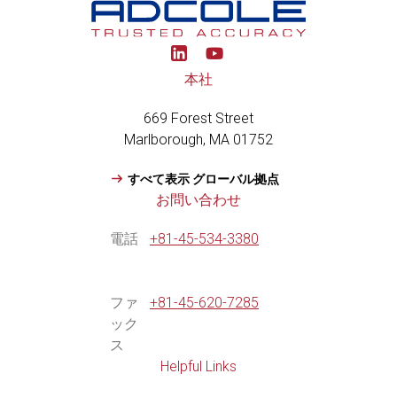
Y
o
u
本社
t
u
669 Forest Street
b
e
Marlborough, MA 01752
すべて表示 グローバル拠点
お問い合わせ
電話
+81-45-534-3380
ファ
+81-45-620-7285
ック
ス
Helpful Links