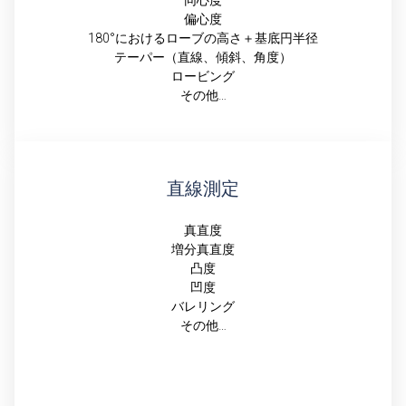
偏心度
180°におけるローブの高さ＋基底円半径
テーパー（直線、傾斜、角度）
ロービング
その他…
直線測定
真直度
増分真直度
凸度
凹度
バレリング
その他…