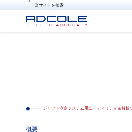
Skip
検
to
索
content
Chatter Analysis Met
SLIDING WINDOW
シャフト測定システム用ユーティリティ＆解析
概要