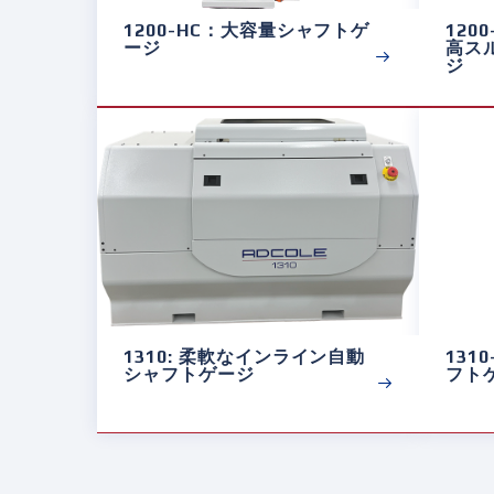
1200-HC：大容量シャフトゲ
120
ージ
高ス
ジ
1310: 柔軟なインライン自動
131
シャフトゲージ
フト