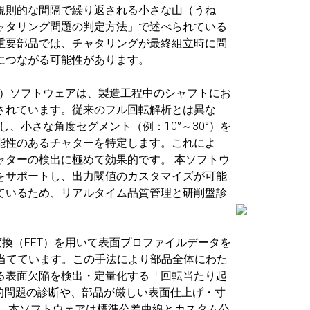
規則的な間隔で繰り返される小さな山（うね
ャタリング問題の判定方法」で述べられている
重要部品では、チャタリングが最終組立時に問
につながる可能性があります。
A）ソフトウェアは、製造工程中のシャフトにお
されています。従来のフル回転解析とは異な
し、小さな角度セグメント（例：10°～30°）を
能性のあるチャターを特定します。これによ
ャターの検出に極めて効果的です。 本ソフトウ
をサポートし、出力閾値のカスタマイズが可能
ているため、リアルタイム品質管理と研削盤診
変換（FFT）を用いて表面プロファイルデータを
を当てています。この手法により部品全体にわた
る表面欠陥を検出・定量化する「回転当たり起
的問題の診断や、部品が厳しい表面仕上げ・寸
。 本ソフトウェアは標準公差曲線とカスタム公