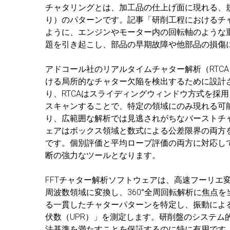
チャタリングとは、加工品の仕上げ面に現れる、
り）のパターンです。記事「研削工程におけるチ
ように、エンジンやモーター内の回転軸のような
題を引き起こし、部品の早期故障や他部品の損傷
アドコール社のリアルタイムチャター解析（RTC
ける局所的なチャター欠陥を検出するために設計
り、RTCAはスライディングウィンドウ方式を採用
スキャンすることで、特定の領域にのみ現れる可
り、広範囲な解析では見逃されがちなバーストチ
ェアはボックス領域と数式による公差限界の両方
です。個別評価と平均ローブ評価の両方に対応し
断の強力なツールとなります。
FFTチャター解析ソフトウェアは、高速フーリエ
周波数領域に変換し、360°全周回転解析に焦点
る一貫したチャターパターンを特定し、振動によ
伏数（UPR）」を測定します。研削盤のシステム
法基準を満たすことを保証するのに特に有用です