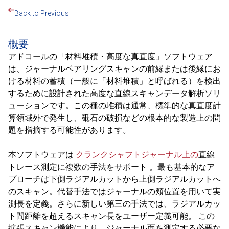
Back to Previous
概要
アドコールの「材料堆積・高度な真直度」ソフトウェア
は、ジャーナルベアリングスキャンの前縁または後縁にお
ける材料の蓄積（一般に「材料堆積」と呼ばれる）を検出
するために設計された高度な直線スキャンデータ解析ソリ
ューションです。この種の堆積は通常、標準的な真直度計
算領域外で発生し、砥石の破損などの根本的な製造上の問
題を指摘する可能性があります。
本ソフトウェアは
クランクシャフトジャーナル上の
直線
トレース測定に複数の手法をサポート 。最も基本的なア
プローチは下側ラジアルカットから上側ラジアルカットへ
のスキャン。代替手法ではジャーナルの頬位置を用いて実
測長を定義。さらに新しい第三の手法では、ラジアルカッ
ト間距離を超えるスキャン長をユーザー定義可能。 この
拡張スキャン機能により、ジャーナル面を測定する必要な