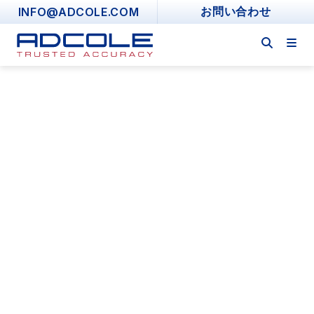
Skip
INFO@ADCOLE.COM
お問い合わせ
to
content
Material Buildup &
Advanced Straightness
Metrology Software
PLUS LOBE FULL-WIDTH SCAN AND
INCREMENTAL STRAIGHTNESS