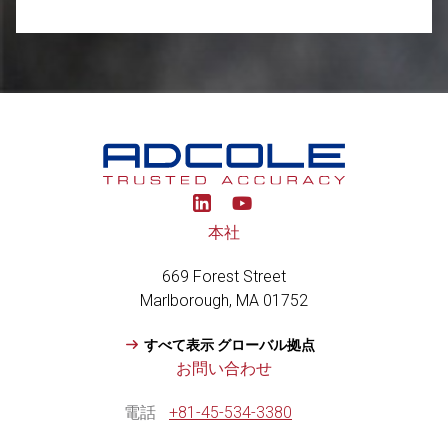
Y
o
u
本社
t
u
669 Forest Street
b
e
Marlborough, MA 01752
すべて表示 グローバル拠点
お問い合わせ
電話
+81-45-534-3380